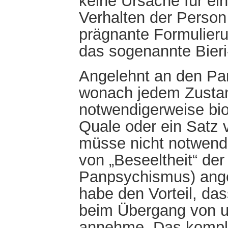
keine Ursache für ei
Verhalten der Person
prägnante Formulieru
das sogenannte Bieri
Angelehnt an den Pa
wonach jedem Zustand
notwendigerweise bi
Quale oder ein Satz 
müsse nicht notwend
von „Beseeltheit“ der
Panpsychismus) ang
habe den Vorteil, das
beim Übergang von un
annehme. Das kompl