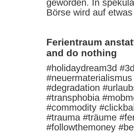
geworden. In spekula
Börse wird auf etwas
Ferientraum anstat
and do nothing
#holidaydream3d #3
#neuermaterialismus 
#degradation #urlaubs
#transphobia #mobm
#commodity #clickbai
#trauma #träume #fe
#followthemoney #be