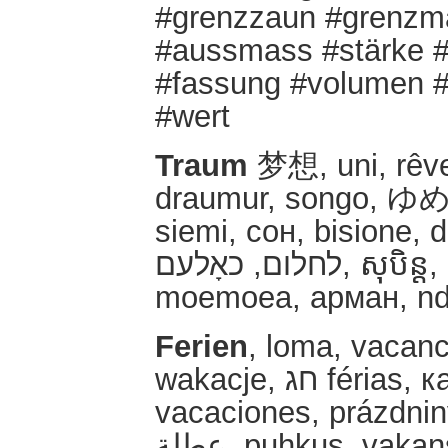
#grenzzaun #grenzm
#aussmass #stärke #
#fassung #volumen #
#wert
Traum
梦想, uni, rêve,
draumur, songo, ゆめ,
siemi, сон, bisione, 
לחלום, כאָלעם, សុបិន្ត, riyoon, sapņot, dromen, drøm, түш,
moemoea, арман, ndo
Ferien
, loma, vacanc
wakacje, חג férias, каникулы , semester, ledighet, ferie,
vacaciones, prázdnin
عطلة, puhkus, vakansie, liburan, رخصتۍ, ид, atostogų,