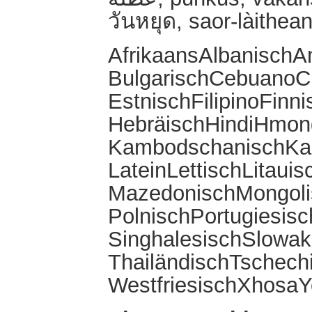
วันหยุด, saor-làithean
AfrikaansAlbanisch
BulgarischCebuanoChi
EstnischFilipinoFinn
HebräischHindiHmong
KambodschanischKann
LateinLettischLitau
MazedonischMongoli
PolnischPortugiesi
SinghalesischSlowak
ThailändischTschech
WestfriesischXhosaY