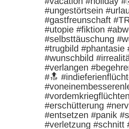
#vacation #holiday 
#ungestörtsein #url
#gastfreunschaft #
#utopie #fiktion #ab
#selbsttäuschung #w
#trugbild #phantasie
#wunschbild #irrealitä
#verlangen #begehre
#🔝 #indieferienflüch
#voneinembesserenle
#vordemkriegflüchte
#erschütterung #ne
#entsetzen #panik #
#verletzung #schnitt