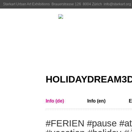
Starkart Urban Art Exhibitions
Brauerstrasse 126 8004 Zürich info@starkart.or
Exhibitions
Artists
Info
Blog
HOLIDAYDREAM3
Info (de)
Info (en)
E
#FERIEN #pause #a