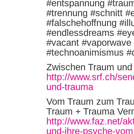
#entspannung #traum
#trennung #schnitt #
#falschehoffnung #ill
#endlessdreams #eyec
#vacant #vaporwave #
#technoanimismus #d
Zwischen Traum und
http://www.srf.ch/se
und-trauma
Vom Traum zum Tra
Traum + Trauma Ver
http://www.faz.net/ak
und-ihre-psyche-vom