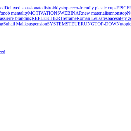
ed
Deluxe
dispassionate
distroid
dystopie
eco-friendly plastic cups
EPIC
F
t
mob mentality
MOTIVATIONSWEBINAR
new materialism
nonstop
N
assier
re-branding
REFLEKTIERT
reframe
Roman Leu
safespace
safety 
ng
Suhail Malik
suspension
SYSTEMSTEUERUNG
TOP-DOWN
utopi
eed