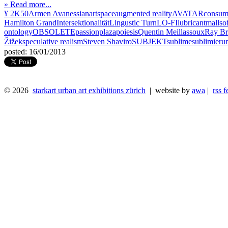
» Read more...
¥ 2K50
Armen Avanessian
artspace
augmented reality
AVATAR
consum
Hamilton Grand
Intersektionalität
Lingustic Turn
LO-FI
lubricant
mallsof
ontology
OBSOLETE
passion
plaza
poiesis
Quentin Meillassoux
Ray Br
Žižek
speculative realism
Steven Shaviro
SUBJEKT
sublime
sublimieru
posted: 16/01/2013
© 2026
starkart urban art exhibitions zürich
| website by
awa
|
rss f