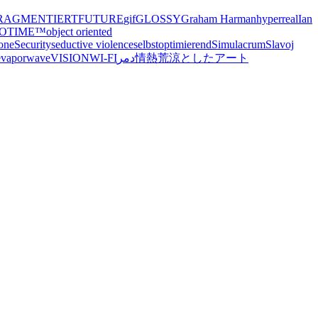
RAGMENTIERT
FUTURE
gif
GLOSSY
Graham Harman
hyperreal
Ian
OTIME™
object oriented
zone
Security
seductive violence
selbstoptimierend
Simulacrum
Slavoj
e
vaporwave
VISION
WI-FI
دمر
情熱
荒涼としたアート