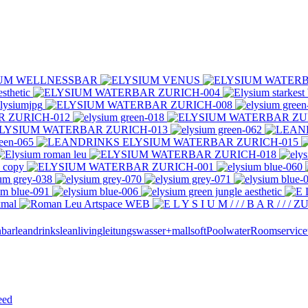
nbar
leandrinks
leanliving
leitungswasser+
mallsoft
Poolwater
Roomservice
eed