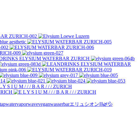
tapwater
vaporwave
vegan
wasserbar
エリュシオン
⛓🌿💦