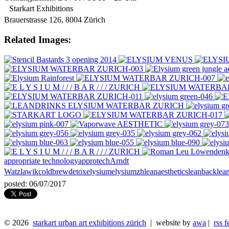
Starkart Exhibitions
Brauerstrasse 126, 8004 Zürich
Related Images:
appropriate technology
approtech
Arndt
Watzlawik
coldbrew
detox
elysium
elysiumzh
leanaesthetics
leanback
lea
posted: 06/07/2017
© 2026
starkart urban art exhibitions zürich
| website by
awa
|
rss f