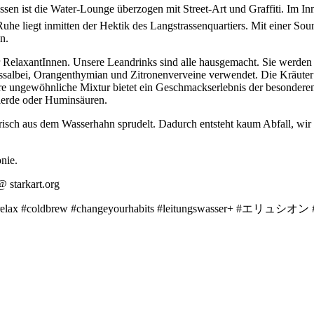
ssen ist die Water-Lounge überzogen mit Street-Art und Graffiti. Im Inn
r Ruhe liegt inmitten der Hektik des Langstrassenquartiers. Mit einer
n.
r RelaxantInnen. Unsere Leandrinks sind alle hausgemacht. Sie werden
salbei, Orangenthymian und Zitronenverveine verwendet. Die Kräuter
e ungewöhnliche Mixtur bietet ein Geschmackserlebnis der besonderen
lerde oder Huminsäuren.
 frisch aus dem Wasserhahn sprudelt. Dadurch entsteht kaum Abfall, w
nie.
 starkart.org
süri #relax #coldbrew #changeyourhabits #leitungswasser+ #エリュシオン 