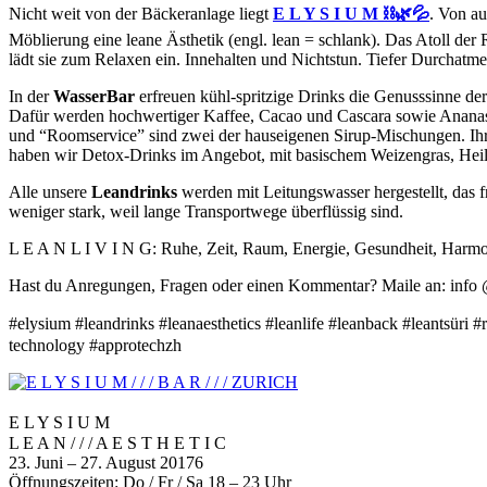
Nicht weit von der Bäckeranlage liegt
E L Y S I U M ⛓🌿💦
. Von au
Möblierung eine leane Ästhetik (engl. lean = schlank). Das Atoll de
lädt sie zum Relaxen ein. Innehalten und Nichtstun. Tiefer Durchatme
In der
WasserBar
erfreuen kühl-spritzige Drinks die Genusssinne de
Dafür werden hochwertiger Kaffee, Cacao und Cascara sowie Ananas
und “Roomservice” sind zwei der hauseigenen Sirup-Mischungen. Ihr
haben wir Detox-Drinks im Angebot, mit basischem Weizengras, Hei
Alle unsere
Leandrinks
werden mit Leitungswasser hergestellt, das
weniger stark, weil lange Transportwege überflüssig sind.
L E A N L I V I N G: Ruhe, Zeit, Raum, Energie, Gesundheit, Harmo
Hast du Anregungen, Fragen oder einen Kommentar? Maile an: info @
#elysium #leandrinks #leanaesthetics #leanlife #leanback #leant
technology #approtechzh
E L Y S I U M
L E A N / / / A E S T H E T I C
23. Juni – 27. August 20176
Öffnungszeiten: Do / Fr / Sa 18 – 23 Uhr