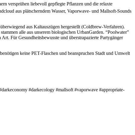
ern versprühen liebevoll gepflegte Pflanzen und die relaxte
 Soundcloud aus plätscherndem Wasser, Vaporwave- und Mallsoft-Sounds
 überwiegend aus Kaltauszügen hergestellt (Coldbrew-Verfahren).
 stammen alle aus unserem biologischen UrbanGarden. “Poolwater”
 Art. Für Gesundheitsbewusste und überstrapazierte Partygänger
ir benötigen keine PET-Flaschen und beanspruchen Stadt und Umwelt
#darkeconomy #darkecology #mallsoft #vaporwave #appropriate-