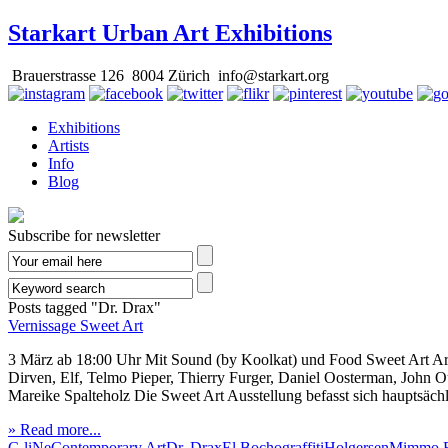
Starkart Urban Art Exhibitions
Brauerstrasse 126 8004 Zürich info@starkart.org
Exhibitions
Artists
Info
Blog
Subscribe for newsletter
Posts tagged
"Dr. Drax"
Vernissage Sweet Art
3 März ab 18:00 Uhr Mit Sound (by Koolkat) und Food Sweet Art Art
Dirven, Elf, Telmo Pieper, Thierry Furger, Daniel Oosterman, John O
Mareike Spalteholz Die Sweet Art Ausstellung befasst sich hauptsäch
» Read more...
C-liNe
Contemporary Art
Dr. Drax
El Bocho
graffiti
Holgersen
Mimmo R