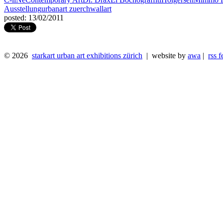
Ausstellung
urbanart zuerch
wallart
posted: 13/02/2011
© 2026
starkart urban art exhibitions zürich
| website by
awa
|
rss f