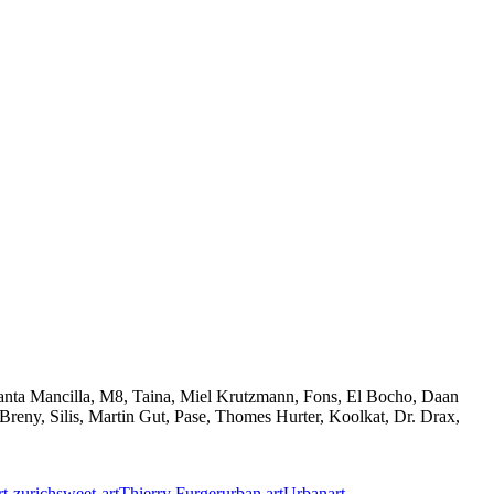
Santa Mancilla, M8, Taina, Miel Krutzmann, Fons, El Bocho, Daan
reny, Silis, Martin Gut, Pase, Thomes Hurter, Koolkat, Dr. Drax,
rt-zurich
sweet-art
Thierry Furger
urban art
Urbanart