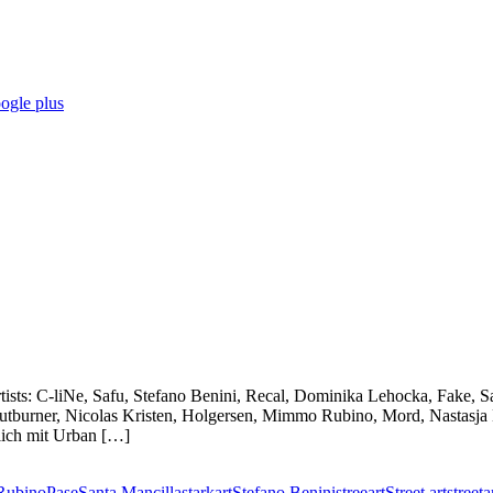
ists: C-liNe, Safu, Stefano Benini, Recal, Dominika Lehocka, Fake, 
utburner, Nicolas Kristen, Holgersen, Mimmo Rubino, Mord, Nastasja B
lich mit Urban […]
ubino
Pase
Santa Mancilla
starkart
Stefano Benini
streeart
Street art
streeta