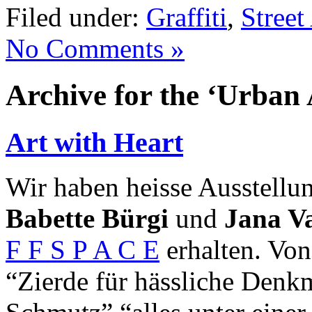
Filed under:
Graffiti
,
Street
No Comments »
Archive for the ‘Urban 
Art with Heart
Wir haben heisse Ausstellu
Babette Bürgi
und
Jana V
F F S P A C E
erhalten. Von
“Zierde für hässliche Denk