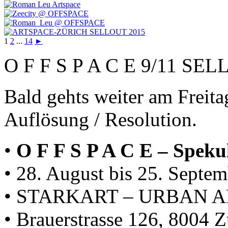
1
2
...
14
►
O F F S P A C E 9/11 SE
Bald gehts weiter am Freita
Auflösung / Resolution.
•
O F F S P A C E – Speku
• 28. August bis 25. Septe
• STARKART – URBAN A
• Brauerstrasse 126, 8004 Z