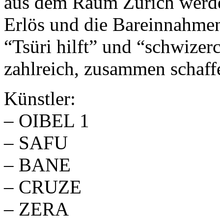
aus dem Raum Zürich werden
Erlös und die Bareinnahmen
“Tsüri hilft” und “schwizer
zahlreich, zusammen schaff
Künstler:
– OIBEL 1
– SAFU
– BANE
– CRUZE
– ZERA